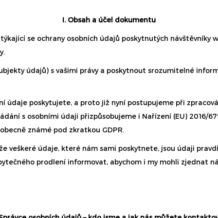
I. Obsah a účel dokumentu
týkající se ochrany osobních údajů poskytnutých návštěvníky
y.
bjekty údajů) s vašimi právy a poskytnout srozumitelné inform
ní údaje poskytujete, a proto již nyní postupujeme při zpracov
ládání s osobními údaji přizpůsobujeme i Nařízení (EU) 2016/6
 všeobecně známé pod zkratkou GDPR.
e veškeré údaje, které nám sami poskytnete, jsou údaji pravdi
bytečného prodlení informovat, abychom i my mohli zjednat ná
. Správce osobních údajů – kdo jsme a jak nás můžete kontakto