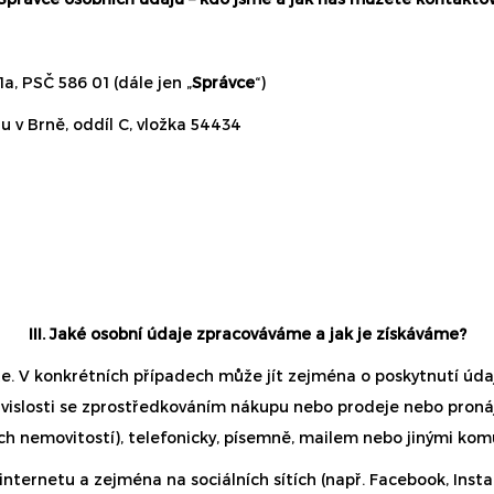
a, PSČ 586 01 (dále jen „
Správce
“)
 v Brně, oddíl C, vložka 54434
III. Jaké osobní údaje zpracováváme a jak je získáváme?
 V konkrétních případech může jít zejména o poskytnutí údaj
v souvislosti se zprostředkováním nákupu nebo prodeje nebo pro
ch nemovitostí), telefonicky, písemně, mailem nebo jinými kom
internetu a zejména na sociálních sítích (např. Facebook, Inst