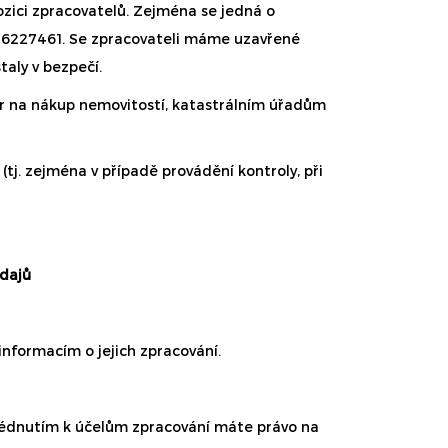
ozici zpracovatelů. Zejména se jedná o
 IČ: 26227461. Se zpracovateli máme uzavřené
taly v bezpečí.
r na nákup nemovitostí, katastrálním úřadům
j. zejména v případě provádění kontroly, při
údajů
nformacím o jejich zpracování.
édnutím k účelům zpracování máte právo na