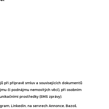
ů při přípravě smluv a souvisejících dokumentů
nájmu či podnájmu nemovitých věcí), při osobním
unikačními prostředky (SMS zprávy).
agram, Linkedin, na servrech Annonce, Bazoš,