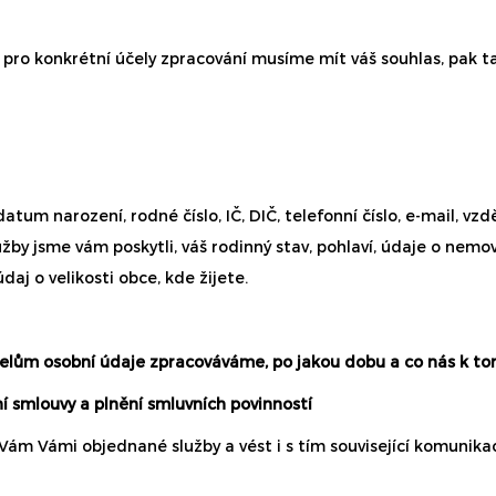
 pro konkrétní účely zpracování musíme mít váš souhlas, pak
datum narození, rodné číslo, IČ, DIČ, telefonní číslo, e-mail, vzd
by jsme vám poskytli, váš rodinný stav, pohlaví, údaje o nemov
daj o velikosti obce, kde žijete.
čelům osobní údaje zpracováváme, po jakou dobu a co nás k t
í smlouvy a plnění smluvních povinností
ám Vámi objednané služby a vést i s tím související komunika