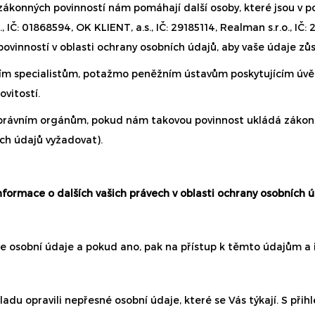
zákonných povinností nám pomáhají další osoby, které jsou v p
o., IČ: 01868594, OK KLIENT, a.s., IČ: 29185114, Realman s.r.o.,
ovinností v oblasti ochrany osobních údajů, aby vaše údaje zůs
ím specialistům, potažmo peněžním ústavům poskytujícím úvě
vitostí.
právním orgánům, pokud nám takovou povinnost ukládá zákon (t
ch údajů vyžadovat).
Informace o dalších vašich právech v oblasti ochrany osobních 
e osobní údaje a pokud ano, pak na přístup k těmto údajům a i
opravili nepřesné osobní údaje, které se Vás týkají. S přihl