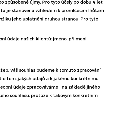
o způsobené újmy. Pro tyto účely po dobu 4 let
hůta je stanovena vzhledem k promlčecím lhůtám
iku jeho uplatnění druhou stranou. Pro tyto
í údaje našich klientů: jméno, příjmení,
služeb. Váš souhlas budeme k tomuto zpracování
at o tom, jakých údajů a k jakému konkrétnímu
osobní údaje zpracováváme i na základě jiného
vašeho souhlasu, protože k takovým konkrétním