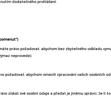
tnutím dodatečného prohlášení.
apomenut“)
te právo požadovat, abychom bez zbytečného odkladu vymaza
 výmaz neprovede).
vo požadovat, abychom omezili zpracování vašich osobních úd
o získat své osobní údaje a předat je jinému správci. Je-li t