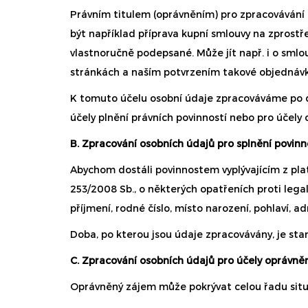
Právním titulem (oprávněním) pro zpracovávání 
být například příprava kupní smlouvy na zprost
vlastnoručně podepsané. Může jít např. i o sm
stránkách a naším potvrzením takové objednávk
K tomuto účelu osobní údaje zpracováváme po d
účely plnění právních povinností nebo pro účel
B. Zpracování osobních údajů pro splnění povinn
Abychom dostáli povinnostem vyplývajícím z plat
253/2008 Sb., o některých opatřeních proti lega
příjmení, rodné číslo, místo narození, pohlaví, a
Doba, po kterou jsou údaje zpracovávány, je sta
C. Zpracování osobních údajů pro účely oprávně
Oprávněný zájem může pokrývat celou řadu situ