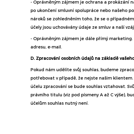
- Oprávněným zájmem je ochrana a prokázání naš
po ukončení smluvní spolupráce nebo našeho po
nároků se zohledněním toho, že se o případné
účely jsou uchovávány údaje ze smluv a naší vz
- Oprávněným zájmem je dále přímý marketing. P
adresu, e-mail.
D. Zpracování osobních údajů na základě vašeh
Pokud nám udělíte svůj souhlas, budeme zpracov
potřebovat v případě, že nejste našim klientem
účelu zpracování se bude souhlas vztahovat. Sv
právního titulu (viz pod písmeny A až C výše), 
účelům souhlas nutný není.