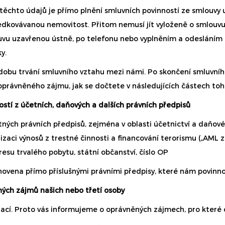
těchto údajů je přímo plnění smluvních povinností ze smlouv
ředkovávanou nemovitost. Přitom nemusí jít vyloženě o smlouvu
louvu uzavřenou ústně, po telefonu nebo vyplněním a odeslán
y.
obu trvání smluvního vztahu mezi námi. Po skončení smluvníh
y oprávněného zájmu, jak se dočtete v následujících částech 
ostí z účetních, daňových a dalších právních předpisů
ných právních předpisů, zejména v oblasti účetnictví a daňovéh
lizaci výnosů z trestné činnosti a financování terorismu („AML
dresu trvalého pobytu, státní občanství, číslo OP
novena přímo příslušnými právními předpisy, které nám povinnos
ných zájmů našich nebo třetí osoby
ací. Proto vás informujeme o oprávněných zájmech, pro které