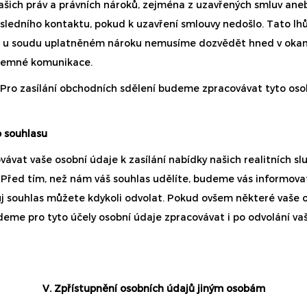
ich práv a právních nároků, zejména z uzavřených smluv aneb
sledního kontaktu, pokud k uzavření smlouvy nedošlo. Tato l
m u soudu uplatněném nároku nemusíme dozvědět hned v okamž
ájemné komunikace.
ro zasílání obchodních sdělení budeme zpracovávat tyto osobn
o souhlasu
ávat vaše osobní údaje k zasílání nabídky našich realitních 
. Před tím, než nám váš souhlas udělíte, budeme vás informov
ůj souhlas můžete kdykoli odvolat. Pokud ovšem některé vaše 
budeme pro tyto účely osobní údaje zpracovávat i po odvolání 
V. Zpřístupnění osobních údajů jiným osobám