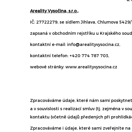
Areality Vysočina, s.r.o.,
IČ: 27722279, se sídlem Jihlava, Chlumova 5429/1
zapsaná v obchodním rejstříku u Krajského soudu
kontaktní e-mail:
info@arealityvysocina.cz
,
kontaktní telefon: +420 774 787 703,
webové stránky:
www.arealityvysocina.cz
Zpracováváme údaje, které nám sami poskytnete.
a v souvislosti s realizací smluv (tj. zejména 
kontaktu (včetně údajů předených při prohlídká
Zpracováváme i údaje, které sami zveřejníte na 