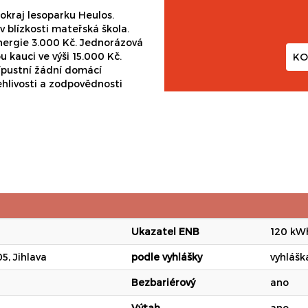
okraj lesoparku Heulos.
 blízkosti mateřská škola.
nergie 3.000 Kč. Jednorázová
u kauci ve výši 15.000 Kč.
KO
ípustní žádní domácí
lehlivosti a zodpovědnosti
Ukazatel ENB
120 kW
5, Jihlava
podle vyhlášky
vyhlášk
Bezbariérový
ano
Výtah
ano