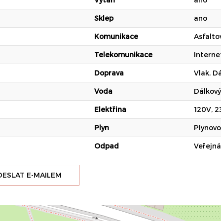
Sklep
ano
Komunikace
Asfalto
Telekomunikace
Interne
Doprava
Vlak, D
Voda
Dálkov
Elektřina
120V, 
Plyn
Plynov
Odpad
Veřejná
ESLAT E-MAILEM