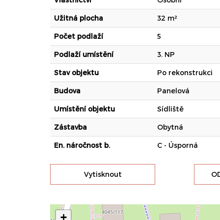
Užitná plocha
32 m²
Počet podlaží
5
Podlaží umístění
3. NP
Stav objektu
Po rekonstrukci
Budova
Panelová
Umístění objektu
Sídliště
Zástavba
Obytná
En. náročnost b.
C - Úsporná
Vytisknout
OD
+