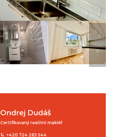
Ondrej Dudáš
Certifikovaný realitní makléř
+420 724 283 544