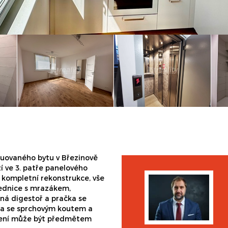
uovaného bytu v Březinově
zí ve 3. patře panelového
 kompletní rekonstrukce, vše
lednice s mrazákem,
ěná digestoř a pračka se
na se sprchovým koutem a
ízení může být předmětem