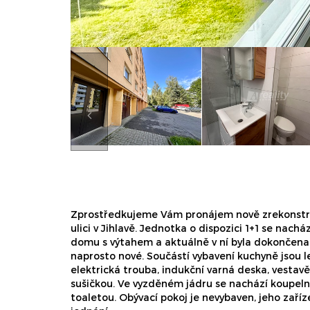
Zprostředkujeme Vám pronájem nově zrekonstr
ulici v Jihlavě. Jednotka o dispozici 1+1 se nachá
domu s výtahem a aktuálně v ní byla dokončena
naprosto nové. Součástí vybavení kuchyně jsou 
elektrická trouba, indukční varná deska, vestav
sušičkou. Ve vyzděném jádru se nachází koupel
toaletou. Obývací pokoj je nevybaven, jeho zař