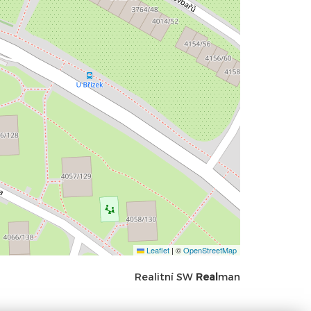
Leaflet
|
©
OpenStreetMap
Realitní SW
Real
man