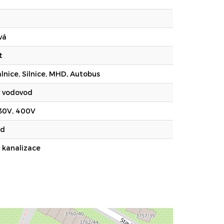
vá
t
álnice, Silnice, MHD, Autobus
ý vodovod
230V, 400V
od
 kanalizace