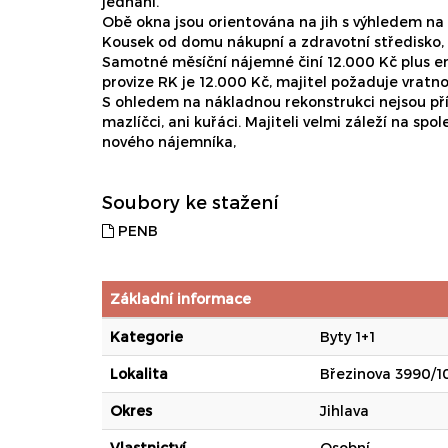
jednání.
Obě okna jsou orientována na jih s výhledem na 
Kousek od domu nákupní a zdravotní středisko, v
Samotné měsíční nájemné činí 12.000 Kč plus e
provize RK je 12.000 Kč, majitel požaduje vratno
S ohledem na nákladnou rekonstrukci nejsou př
mazlíčci, ani kuřáci. Majiteli velmi záleží na spo
nového nájemníka,
Soubory ke stažení
PENB
Základní informace
Kategorie
Byty 1+1
Lokalita
Březinova 3990/10
Okres
Jihlava
Vlastnictví
Osobní