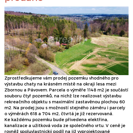
Zprostředkujeme vám prodej pozemku vhodného pro
výstavbu chaty na krásném místě na okraji lesa mezi
Zbornou a Pávovem. Parcela o výměře 1148 m2 je součástí
souboru čtyř pozemků, na nichž lze realizovat výstavbu
rekreačního objektu s maximální zastavěnou plochou 60
m2. Na prodej jsou s možností stejného záměru i parcely
o výměrách 618 a 704 m2, čtvrtá je již rezervovaná.
Ke každému pozemku bude přivedena elektřina,
kanalizace a užitková voda ze společného vrtu. V ceně je
rovněž spoluvlastnický podíl na již vyprojektované