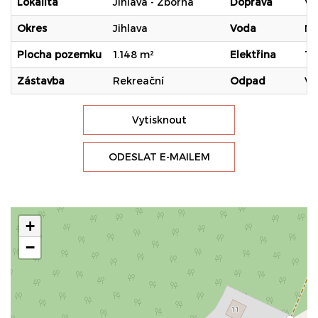
Lokalita
Jihlava - Zborná
Doprava
Vl
Okres
Jihlava
Voda
Mí
Plocha pozemku
1.148 m²
Elektřina
12
Zástavba
Rekreační
Odpad
Ve
Vytisknout
ODESLAT E-MAILEM
+
−