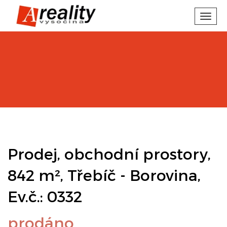
Toggl
navig
Prodej, obchodní prostory,
842 m², Třebíč - Borovina,
Ev.č.: 0332
prodáno