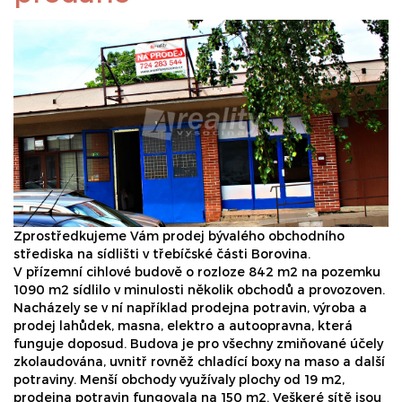
Zprostředkujeme Vám prodej bývalého obchodního
střediska na sídlišti v třebíčské části Borovina.
V přízemní cihlové budově o rozloze 842 m2 na pozemku
1090 m2 sídlilo v minulosti několik obchodů a provozoven.
Nacházely se v ní například prodejna potravin, výroba a
prodej lahůdek, masna, elektro a autoopravna, která
funguje doposud. Budova je pro všechny zmiňované účely
zkolaudována, uvnitř rovněž chladící boxy na maso a další
potraviny. Menší obchody využívaly plochy od 19 m2,
prodejna potravin fungovala na 150 m2. Veškeré sítě jsou