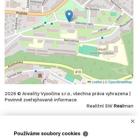
Leaflet
|
©
OpenStreetMap
2026 © Areality Vysočina s.r.o., všechna práva vyhrazena |
Povinně zveřejňované informace
Realitní SW
Real
man
×
Používáme soubory cookies
ℹ