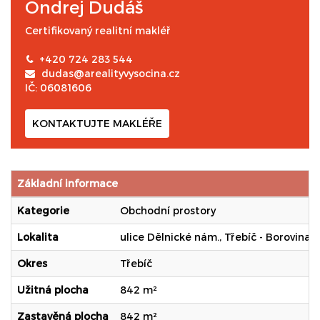
Ondrej Dudáš
Certifikovaný realitní makléř
+420 724 283 544
dudas@arealityvysocina.cz
IČ: 06081606
KONTAKTUJTE MAKLÉŘE
Základní informace
Kategorie
Obchodní prostory
Lokalita
ulice Dělnické nám., Třebíč - Borovina
Okres
Třebíč
Užitná plocha
842 m²
Zastavěná plocha
842 m²