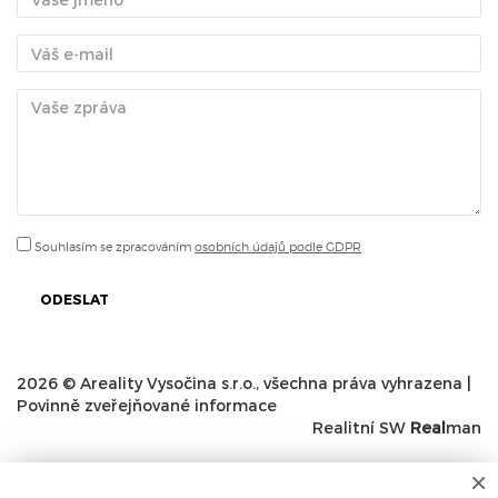
Souhlasím se zpracováním
osobních údajů podle GDPR
ODESLAT
2026 © Areality Vysočina s.r.o., všechna práva vyhrazena |
Povinně zveřejňované informace
Realitní SW
Real
man
×