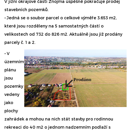
V jižní okrajové části Znojma úspěšně pokračuje prodej
stavebních pozemků.
• Jedná se o soubor parcel o celkové výměře 3.653 m2,
které jsou rozděleny na 5 samostatných částí o
velikostech od 732 do 826 m2. Aktuálně jsou již prodány
parcely č. 1 a 2.
• V
územním
plánu
jsou
pozemky
vedeny
jako
plochy
zahrádek a mohou na nich stát stavby pro rodinnou
rekreaci do 40 m2 o jednom nadzemním podlaží s